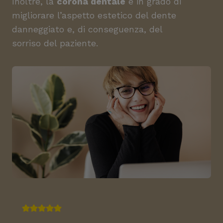
Inoltre, la
corona dentale
è in grado di
migliorare l’aspetto estetico del dente
danneggiato e, di conseguenza, del
sorriso del paziente.