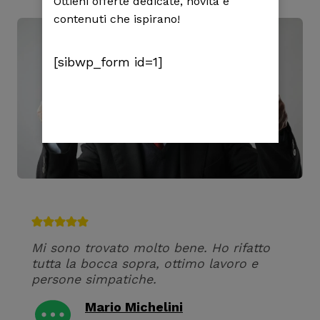
Ottieni offerte dedicate, novità e
contenuti che ispirano!
[sibwp_form id=1]
Mi sono trovato molto bene. Ho rifatto
tutta la bocca sopra, ottimo lavoro e
persone simpatiche.
Mario Michelini