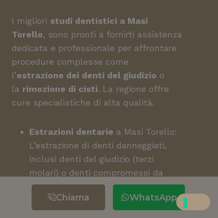
I migliori
studi dentistici a Masi
Torello
, sono pronti a fornirti assistenza
dedicata e professionale per affrontare
procedure complesse come
l’
estrazione dei denti del giudizio
o
la
rimozione di cisti
. La regione offre
cure specialistiche di alta qualità.
Estrazioni dentarie
a Masi Torello:
L’estrazione di denti danneggiati,
inclusi denti del giudizio (terzi
molari) o denti compromessi da
carie, infezioni o lesioni.
Chiama
WhatsApp
Chirurgia di implantologia dentale
:
L’installazione di impianti dentali