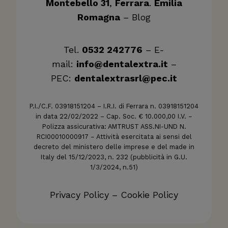
Montebello 31
,
Ferrara
.
Emilia
Romagna
–
Blog
Tel.
0532 242776
– E-
mail:
info@dentalextra.it
–
PEC:
dentalextrasrl@pec.it
P.I./C.F. 03918151204 – I.R.I. di Ferrara n. 03918151204
in data 22/02/2022 – Cap. Soc. € 10.000,00 I.V. –
Polizza assicurativa: AMTRUST ASS.NI-UND N.
RCI00010000917 – Attività esercitata ai sensi del
decreto del ministero delle imprese e del made in
Italy del 15/12/2023, n. 232 (pubblicità in G.U.
1/3/2024, n.51)
Privacy Policy
–
Cookie Policy