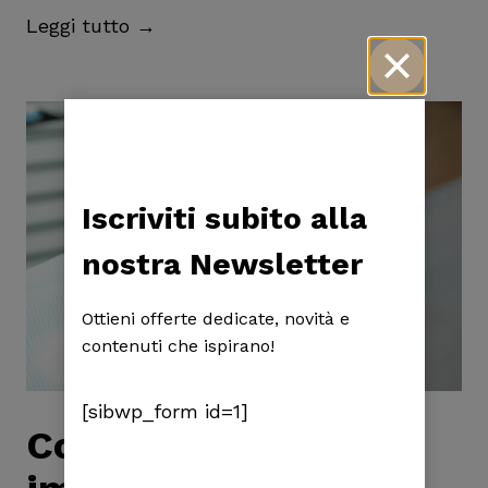
C
Leggi tutto →
a
r
e
n
z
a
Iscriviti subito alla
d
nostra Newsletter
i
o
Ottieni offerte dedicate, novità e
s
contenuti che ispirano!
s
o
[sibwp_form id=1]
m
Convalescenza dopo
a
s