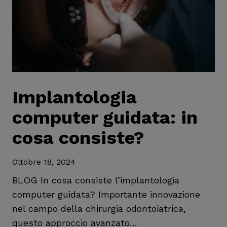
s
i
c
l
e
i
n
s
z
o
a
l
d
Implantologia
u
o
z
computer guidata: in
p
i
o
cosa consiste?
o
i
n
m
Ottobre 18, 2024
i
p
BLOG In cosa consiste l’implantologia
i
computer guidata? Importante innovazione
a
nel campo della chirurgia odontoiatrica,
n
questo approccio avanzato…