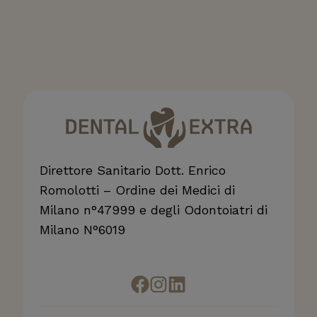
r
o
e
s
a
c
o
n
s
i
Direttore Sanitario Dott. Enrico
s
Romolotti – Ordine dei Medici di
t
Milano n°47999 e degli Odontoiatri di
e
Milano N°6019
?