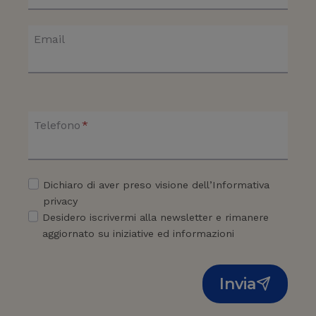
u
p
e
u
Email
l
t
l
e
o
r
c
g
h
Telefono
*
u
e
i
d
d
e
Dichiaro di aver preso visione dell’Informativa
a
v
privacy
t
i
Desidero iscrivermi alla newsletter e rimanere
a
aggiornato su iniziative ed informazioni
s
:
a
i
p
Invia
n
e
c