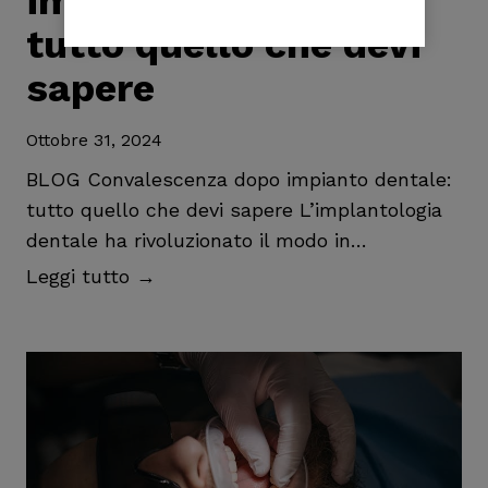
impianto dentale:
c
tutto quello che devi
e
sapere
l
l
Ottobre 31, 2024
a
r
BLOG Convalescenza dopo impianto dentale:
e
tutto quello che devi sapere L’implantologia
:
dentale ha rivoluzionato il modo in…
l
C
Leggi tutto →
e
o
p
n
o
v
s
a
s
l
i
e
b