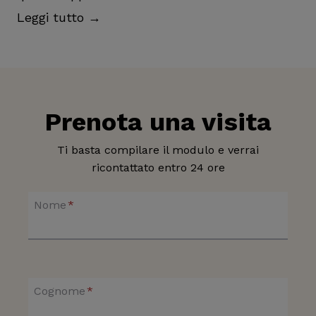
t
I
Leggi tutto →
o
m
d
p
e
l
n
a
t
Prenota una visita
n
a
t
l
Ti basta compilare il modulo e verrai
o
e
ricontattato entro 24 ore
l
:
o
t
Nome
*
g
u
i
t
a
t
c
o
Cognome
*
o
q
m