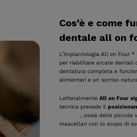
Cos’è e come fu
dentale all on f
L’implantologia All on Four 
per riabilitare arcate dentali 
dentatura completa e funziona
alimentari e un sorriso natu
Letteralmente
All on Four si
tecnica prevede il
posizionam
impianti
, ossia delle piccole 
mascellari con lo scopo di sos