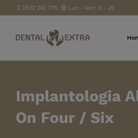
Salta
0532 242 776
Lun - Ven: 9 - 20
al
contenuto
Ho
Implantologia
A
On Four
/ Six