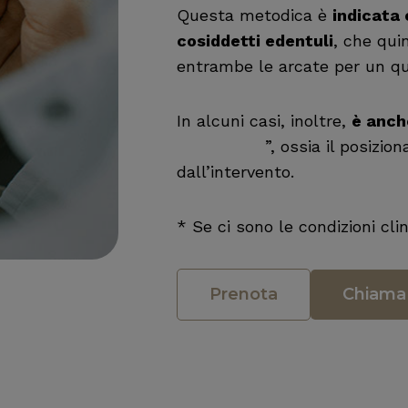
Questa metodica è
indicata 
cosiddetti edentuli
, che qui
entrambe le arcate per un qu
In alcuni casi, inoltre,
è anche
immediato
”, ossia il posizi
dall’intervento.
* Se ci sono le condizioni cli
Prenota
Chiama