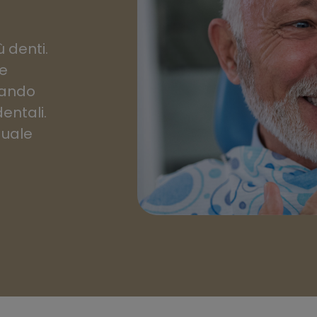
 denti.
re
zando
entali.
quale