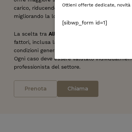
Ottieni offerte dedicate, novità
carico, riducendo lo stress su ciascun impiant
migliorando la longevità della protesi.
[sibwp_form id=1]
La scelta tra
All-on-Four
e
All-on-Six
dipende
fattori, inclusa la quantità e la qualità dell’os
condizioni generali del paziente e le preferenz
Ogni caso deve essere valutato individualmen
professionista del settore.
Prenota
Chiama