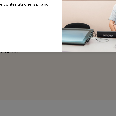
 e contenuti che ispirano!
o e
 da vari
so residuo, le
e personali.
te da un