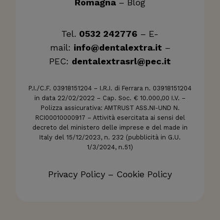
Romagna
–
Blog
Tel.
0532 242776
– E-
mail:
info@dentalextra.it
–
PEC:
dentalextrasrl@pec.it
P.I./C.F. 03918151204 – I.R.I. di Ferrara n. 03918151204
in data 22/02/2022 – Cap. Soc. € 10.000,00 I.V. –
Polizza assicurativa: AMTRUST ASS.NI-UND N.
RCI00010000917 – Attività esercitata ai sensi del
decreto del ministero delle imprese e del made in
Italy del 15/12/2023, n. 232 (pubblicità in G.U.
1/3/2024, n.51)
Privacy Policy
–
Cookie Policy