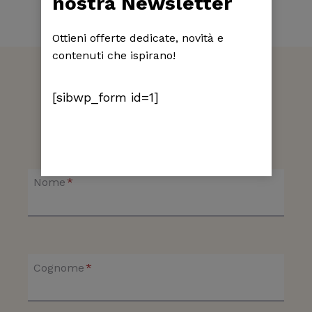
nostra Newsletter
Ottieni offerte dedicate, novità e
contenuti che ispirano!
Prenota una visita
[sibwp_form id=1]
Ti basta compilare il modulo e verrai
ricontattato entro 24 ore
Nome
*
Cognome
*