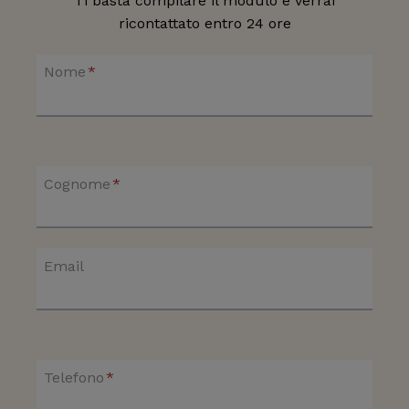
Ti basta compilare il modulo e verrai
ricontattato entro 24 ore
Nome
*
Cognome
*
Email
Telefono
*