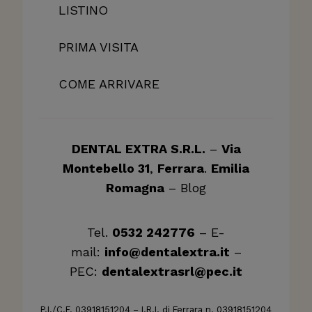
LISTINO
PRIMA VISITA
COME ARRIVARE
DENTAL EXTRA S.R.L.
–
Via
Montebello 31
,
Ferrara
.
Emilia
Romagna
–
Blog
Tel.
0532 242776
– E-
mail:
info@dentalextra.it
–
PEC:
dentalextrasrl@pec.it
P.I./C.F. 03918151204 – I.R.I. di Ferrara n. 03918151204