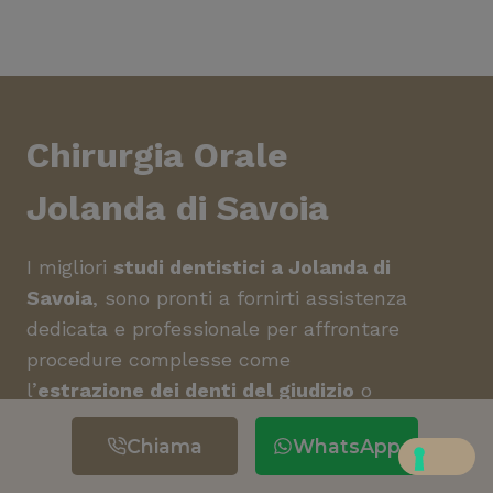
Chirurgia Orale
Jolanda di Savoia
I migliori
studi dentistici a Jolanda di
Savoia
, sono pronti a fornirti assistenza
dedicata e professionale per affrontare
procedure complesse come
l’
estrazione dei denti del giudizio
o
la
rimozione di cisti
. La regione offre
Chiama
WhatsApp
cure specialistiche di alta qualità.