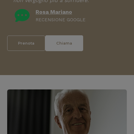
non vergogno più a sorridere.
Rosa Mariano
RECENSIONE GOOGLE
Prenota
Chiama