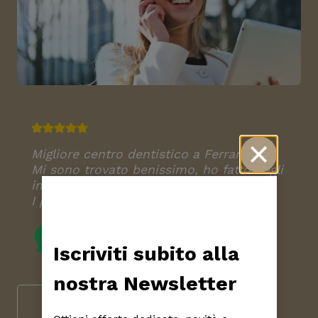
Migliore centro dentistico a Ferrara!!
Mi sono trovato benissimo, ho fatto degli
impianti non ho sentito nulla.
I prezzi sono accessibili a tutti.
Maria Ionescu
RECENSIONE GOOGLE
Iscriviti subito alla
nostra Newsletter
Prenota
Chiama