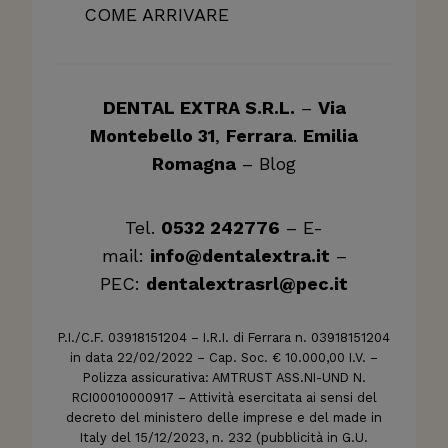
COME ARRIVARE
DENTAL EXTRA S.R.L.
–
Via
Montebello 31
,
Ferrara
.
Emilia
Romagna
–
Blog
Tel.
0532 242776
– E-
mail:
info@dentalextra.it
–
PEC:
dentalextrasrl@pec.it
P.I./C.F. 03918151204 – I.R.I. di Ferrara n. 03918151204
in data 22/02/2022 – Cap. Soc. € 10.000,00 I.V. –
Polizza assicurativa: AMTRUST ASS.NI-UND N.
RCI00010000917 – Attività esercitata ai sensi del
decreto del ministero delle imprese e del made in
Italy del 15/12/2023, n. 232 (pubblicità in G.U.