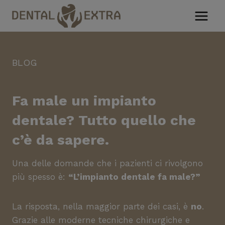
Salta
al
contenuto
BLOG
Fa male un impianto
dentale? Tutto quello che
c’è da sapere.
Una delle domande che i pazienti ci rivolgono
più spesso è:
“L’impianto dentale fa male?”
La risposta, nella maggior parte dei casi, è
no
.
Grazie alle moderne tecniche chirurgiche e