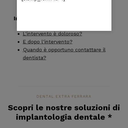
Indice
L'intervento è doloroso?
E dopo l'intervento?
Quando è opportuno contattare il
dentista?
DENTAL EXTRA FERRARA
Scopri le nostre soluzioni di
implantologia dentale
*