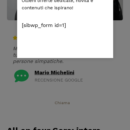
Ottieni offerte dedicate, novità e
contenuti che ispirano!
[sibwp_form id=1]
Mi sono trovato molto bene. Ho rifatto
tutta la bocca sopra, ottimo lavoro e
persone simpatiche.
Mario Michelini
RECENSIONE GOOGLE
Prenota
Chiama