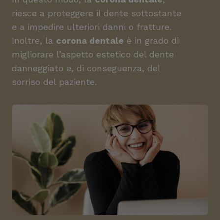
riesce a proteggere il dente sottostante
e a impedire ulteriori danni o fratture.
Inoltre, la
corona dentale
è in grado di
migliorare l’aspetto estetico del dente
danneggiato e, di conseguenza, del
sorriso del paziente.