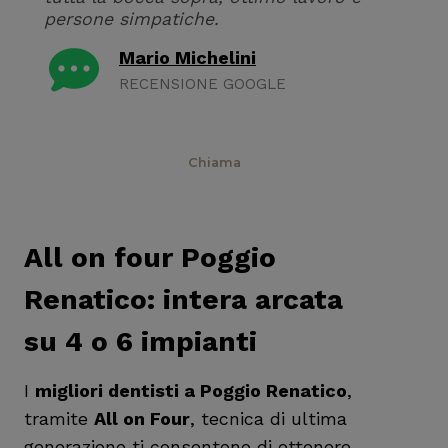
persone simpatiche.
Mario Michelini
RECENSIONE GOOGLE
Prenota
Chiama
All on four Poggio
Renatico: intera arcata
su 4 o 6 impianti
I
migliori dentisti a Poggio Renatico
,
tramite
All on Four
, tecnica di ultima
generazione ti consentono di ottenere