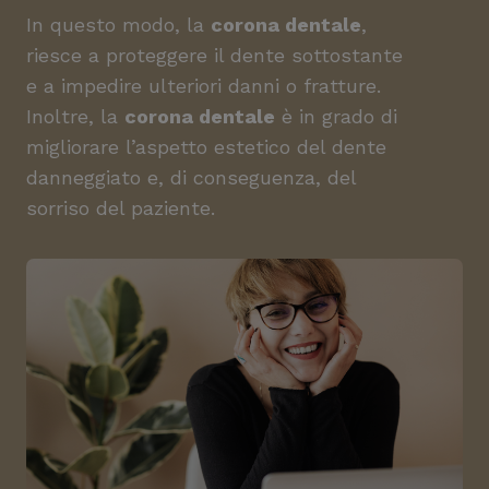
In questo modo, la
corona dentale
,
riesce a proteggere il dente sottostante
e a impedire ulteriori danni o fratture.
Inoltre, la
corona dentale
è in grado di
migliorare l’aspetto estetico del dente
danneggiato e, di conseguenza, del
sorriso del paziente.