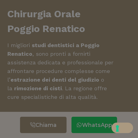
Chirurgia Orale
Poggio Renatico
I migliori
studi dentistici a Poggio
Renatico
, sono pronti a fornirti
assistenza dedicata e professionale per
affrontare procedure complesse come
l’
estrazione dei denti del giudizio
o
la
rimozione di cisti
. La regione offre
cure specialistiche di alta qualità.
Estrazioni dentarie
a Poggio
Renatico: L’estrazione di denti
Chiama
WhatsApp
danneggiati, inclusi denti del