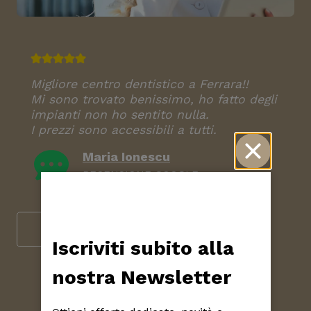
Migliore centro dentistico a Ferrara!!
Mi sono trovato benissimo, ho fatto degli
impianti non ho sentito nulla.
I prezzi sono accessibili a tutti.
Maria Ionescu
RECENSIONE GOOGLE
Prenota
Chiama
Iscriviti subito alla
nostra Newsletter