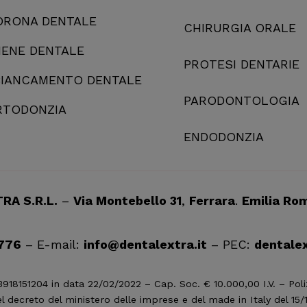
ORONA DENTALE
CHIRURGIA ORALE
IENE DENTALE
PROTESI DENTARIE
BIANCAMENTO DENTALE
PARODONTOLOGIA
RTODONZIA
ENDODONZIA
RA S.R.L.
–
Via Montebello 31
,
Ferrara
.
Emilia Ro
776
– E-mail:
info@dentalextra.it
– PEC:
dentalex
n. 03918151204 in data 22/02/2022 – Cap. Soc. € 10.000,00 I.V. – 
l decreto del ministero delle imprese e del made in Italy del 15/12