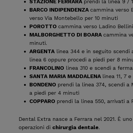
STAZIONE FERRARA
prendi la linea 9 /
BARCO INDIPENDENZA
cammina verso Be
verso Via Montebello per 10 minuti
POROTTO
cammina verso Ladino Bellini 
MALBORGHETTO DI BOARA
cammina ver
minuti.
ARGENTA
linea 344 e in seguito scendi 
linea 6 oppure procedi a piedi per 8 minu
FRANCOLINO
linea 310 e scendi a ferma
SANTA MARIA MADDALENA
linea 11, 7 
BONDENO
prendi la linea 374, scendi a
a piedi per 4 minuti
COPPARO
prendi la linea 550, arrivati a
Dental Extra nasce a Ferrara nel 2021. È un
operazioni di
chirurgia dentale
.