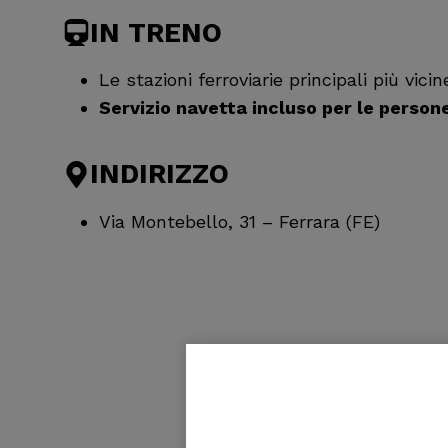
IN TRENO
Le stazioni ferroviarie principali più vic
Servizio navetta incluso per le person
INDIRIZZO
Via Montebello, 31 – Ferrara (FE)