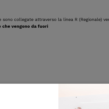
ine sono collegate attraverso la linea R (Regionale) ve
e che vengono da fuori