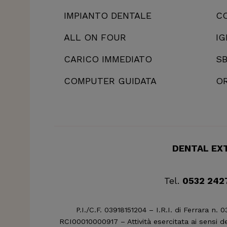
IMPIANTO DENTALE
C
ALL
ON FOUR
IG
CARICO IMMEDIATO
S
COMPUTER GUIDATA
O
DENTAL EXT
Tel.
0532 242
P.I./C.F. 03918151204 – I.R.I. di Ferrara 
RCI00010000917 – Attività esercitata ai sensi de