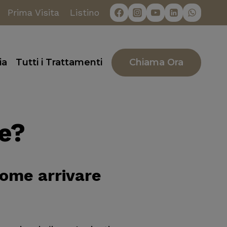
Prima Visita
Listino
Chiama Ora
ia
Tutti i Trattamenti
e?
come arrivare