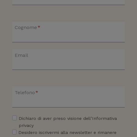
i
t
a
t
c
o
Cognome
*
o
q
m
u
p
e
u
Email
l
t
l
e
o
r
c
g
h
Telefono
*
u
e
i
d
d
e
Dichiaro di aver preso visione dell’Informativa
a
v
privacy
t
i
Desidero iscrivermi alla newsletter e rimanere