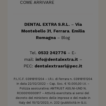
COME ARRIVARE
DENTAL EXTRA S.R.L.
–
Via
Montebello 31
,
Ferrara
.
Emilia
Romagna
–
Blog
Tel.
0532 242776
– E-
mail:
info@dentalextra.it
–
PEC:
dentalextrasrl@pec.it
P.I./C.F. 03918151204 – I.R.I. di Ferrara n. 03918151204
in data 22/02/2022 – Cap. Soc. € 10.000,00 I.V. –
Polizza assicurativa: AMTRUST ASS.NI-UND N.
RCI00010000917 – Attività esercitata ai sensi del
decreto del ministero delle imprese e del made in
Italy del 15/12/2023, n. 232 (pubblicità in G.U.