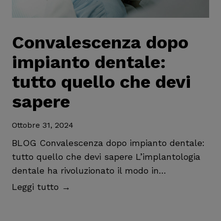
s
o
m
Convalescenza dopo
a
impianto dentale:
s
c
tutto quello che devi
e
sapere
l
l
Ottobre 31, 2024
a
r
BLOG Convalescenza dopo impianto dentale:
e
tutto quello che devi sapere L’implantologia
:
dentale ha rivoluzionato il modo in…
l
C
Leggi tutto →
e
o
p
n