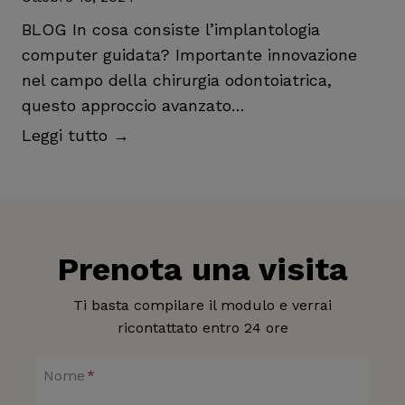
i
p
BLOG In cosa consiste l’implantologia
i
computer guidata? Importante innovazione
a
nel campo della chirurgia odontoiatrica,
n
questo approccio avanzato…
t
I
Leggi tutto →
o
m
d
p
e
l
n
a
t
Prenota una visita
n
a
t
l
Ti basta compilare il modulo e verrai
o
e
ricontattato entro 24 ore
l
:
o
t
Nome
*
g
u