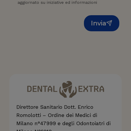
a
aggiornato su iniziative ed informazioni
s
:
a
i
p
Invia
n
e
c
r
o
e
s
a
c
o
n
s
i
Direttore Sanitario Dott. Enrico
s
Romolotti – Ordine dei Medici di
t
Milano n°47999 e degli Odontoiatri di
e