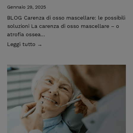
Gennaio 29, 2025
BLOG Carenza di osso mascellare: le possibili
soluzioni La carenza di osso mascellare – o
atrofia ossea…
C
Leggi tutto →
a
r
e
n
z
a
d
i
o
s