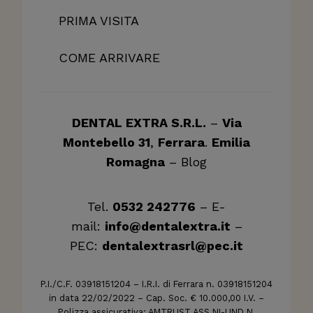
PRIMA VISITA
COME ARRIVARE
DENTAL EXTRA S.R.L.
–
Via
Montebello 31
,
Ferrara
.
Emilia
Romagna
–
Blog
Tel.
0532 242776
– E-
mail:
info@dentalextra.it
–
PEC:
dentalextrasrl@pec.it
P.I./C.F. 03918151204 – I.R.I. di Ferrara n. 03918151204
in data 22/02/2022 – Cap. Soc. € 10.000,00 I.V. –
Polizza assicurativa: AMTRUST ASS.NI-UND N.