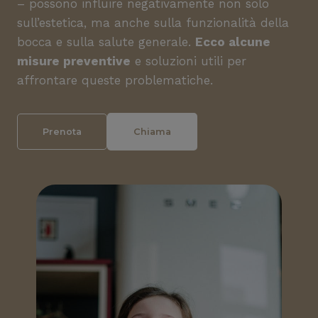
– possono influire negativamente non solo
sull’estetica, ma anche sulla funzionalità della
bocca e sulla salute generale.
Ecco alcune
misure preventive
e soluzioni utili per
affrontare queste problematiche.
Prenota
Chiama