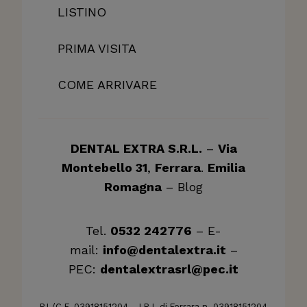
LISTINO
PRIMA VISITA
COME ARRIVARE
DENTAL EXTRA S.R.L.
–
Via
Montebello 31
,
Ferrara
.
Emilia
Romagna
–
Blog
Tel.
0532 242776
– E-
mail:
info@dentalextra.it
–
PEC:
dentalextrasrl@pec.it
P.I./C.F. 03918151204 – I.R.I. di Ferrara n. 03918151204