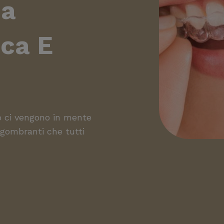
na
ica E
o ci vengono in mente
ingombranti che tutti