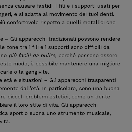
nza causare fastidi. I fili e i supporti usati per
ggeri, e si adatta al movimento dei tuoi denti.
iù confortevole rispetto a quelli metallici che
ne – Gli apparecchi tradizionali possono rendere
e zone tra i fili e i supporti sono difficili da
ono
più facili da pulire
, perché possono essere
 questo modo, è possibile mantenere una migliore
arie o la gengivite.
e età e situazioni – Gli apparecchi trasparenti
emente dall’età. In particolare, sono una buona
ere piccoli problemi estetici, come un dente
re il loro stile di vita. Gli apparecchi
atica sport o suona uno strumento musicale,
ità.