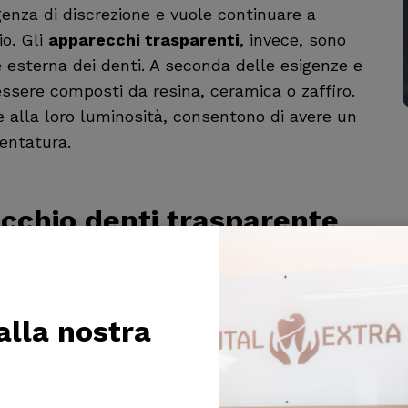
genza di discrezione e vuole continuare a
io. Gli
apparecchi trasparenti
, invece, sono
e esterna dei denti. A seconda delle esigenze e
ssere composti da resina, ceramica o zaffiro.
 e alla loro luminosità, consentono di avere un
entatura.
cchio denti trasparente
variano in base al tipo di
apparecchio
che si
ale, gli
apparecchi invisibili
, tendono ad avere
nali, poiché richiedono una maggiore precisione
 alla nostra
enza di costo è spesso bilanciata dalla maggiore
rispetto a quello tradizionale.