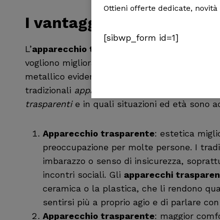
Ottieni offerte dedicate, novità
I vantaggi degli
apparecch
[sibwp_form id=1]
L’
apparecchio trasparente
per i denti è una
vogliono migliorare l’allineamento dei propri 
metallico evidente. Questo tipo di apparecchio
tradizionali
apparecchi ortodontici
. Scopriamo
trasparenti
e in quali situazioni ed età sono ad
Apparecchio trasparente
: estetica migli
preoccupazione per molte persone. I tradi
imbarazzo o senso di insicurezza, sopratt
incontri sociali. Gli
apparecchi trasparen
ceramica o la plastica, che li rendono qu
sentirsi più a proprio agio e di parlare co
Apparecchio trasparente
: maggior comfo