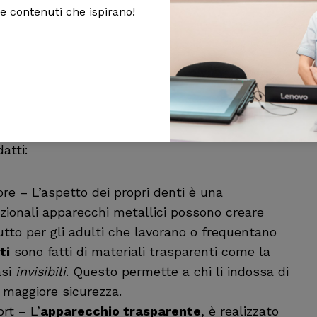
 e contenuti che ispirano!
i trasparenti per i denti
 scelta popolare per molte persone che
denti, senza dover indossare un apparecchio
 offre molti vantaggi rispetto ai
 i principali vantaggi degli
apparecchi
atti:
ore – L’aspetto dei propri denti è una
zionali apparecchi metallici possono creare
utto per gli adulti che lavorano o frequentano
ti
sono fatti di materiali trasparenti come la
asi
invisibili
. Questo permette a chi li indossa di
n maggiore sicurezza.
rt – L’
apparecchio trasparente
, è realizzato