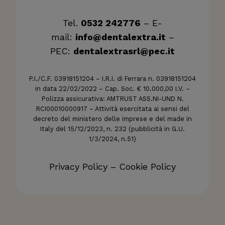
Tel.
0532 242776
– E-
mail:
info@dentalextra.it
–
PEC:
dentalextrasrl@pec.it
P.I./C.F. 03918151204 – I.R.I. di Ferrara n. 03918151204
in data 22/02/2022 – Cap. Soc. € 10.000,00 I.V. –
Polizza assicurativa: AMTRUST ASS.NI-UND N.
RCI00010000917 – Attività esercitata ai sensi del
decreto del ministero delle imprese e del made in
Italy del 15/12/2023, n. 232 (pubblicità in G.U.
1/3/2024, n.51)
Privacy Policy
–
Cookie Policy