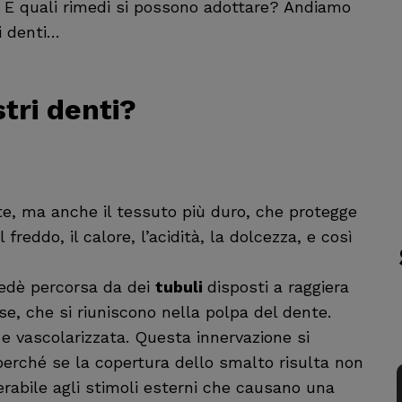
? E quali rimedi si possono adottare? Andiamo
 denti…
tri denti?
te, ma anche il tessuto più duro, che protegge
 freddo, il calore, l’acidità, la dolcezza, e così
 edè percorsa da dei
tubuli
disposti a raggiera
e, che si riuniscono nella polpa del dente.
 e vascolarizzata. Questa innervazione si
perché se la copertura dello smalto risulta non
erabile agli stimoli esterni che causano una