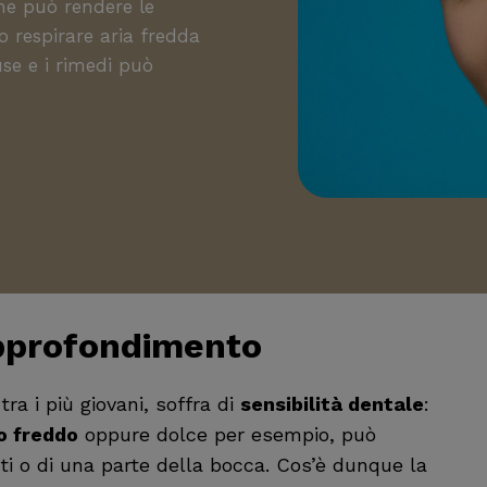
he può rendere le
 respirare aria fredda
use e i rimedi può
approfondimento
a i più giovani, soffra di
sensibilità dentale
:
o freddo
oppure dolce per esempio, può
ti o di una parte della bocca. Cos’è dunque la