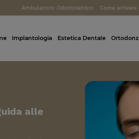
Ambulatorio Odontoiatrico
Come arrivare
me
Implantologia
Estetica Dentale
Ortodonz
guida alle