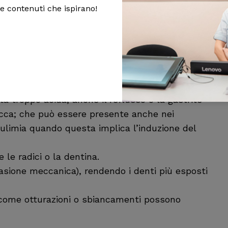
 e contenuti che ispirano!
più facilmente danneggiato. A questo punto, i
el dente gli stimoli in maniera amplificata.
ccessivo di prodotti sbiancanti può indebolire lo
ca
: una dieta ricca di cibi acidi, come agrumi o
o. L’erosione può essere la causa scatenante
ta troppo acida, anche il reflusso o la gastrite
cca; che può essere presente anche nei
bulimia quando questa implica l’induzione del
 le radici o la dentina.
sione meccanica), rendendo i denti più esposti
 come otturazioni o sbiancamenti possono