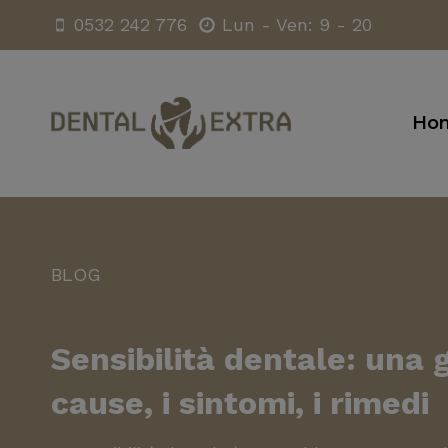
Salta
0532 242 776
Lun - Ven: 9 - 20
al
contenuto
Ho
BLOG
Sensibilità dentale: una 
cause, i sintomi, i rimedi