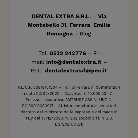
DENTAL EXTRA S.R.L.
–
Via
Montebello 31
,
Ferrara
.
Emilia
Romagna
–
Blog
Tel.
0532 242776
– E-
mail:
info@dentalextra.it
–
PEC:
dentalextrasrl@pec.it
P.I./C.F. 03918151204 – I.R.I. di Ferrara n. 03918151204
in data 22/02/2022 – Cap. Soc. € 10.000,00 I.V. –
Polizza assicurativa: AMTRUST ASS.NI-UND N.
RCI00010000917 – Attività esercitata ai sensi del
decreto del ministero delle imprese e del made in
Italy del 15/12/2023, n. 232 (pubblicità in G.U.
1/3/2024, n.51)