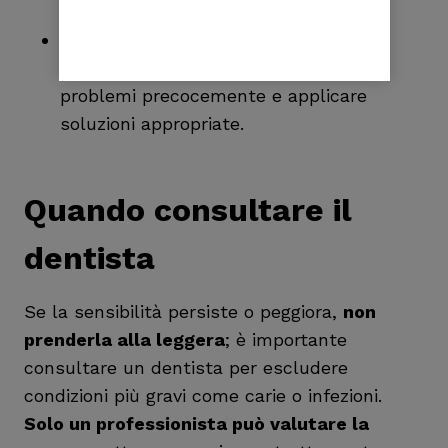
per proteggere lo smalto.
Visite regolari dal dentista
: controlli
periodici permettono di individuare
problemi precocemente e applicare
soluzioni appropriate.
Quando consultare il
dentista
Se la sensibilità persiste o peggiora,
non
prenderla alla leggera
; è importante
consultare un dentista per escludere
condizioni più gravi come carie o infezioni.
Solo un professionista può valutare la