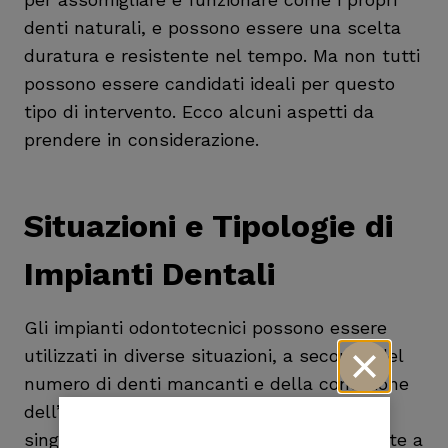
denti naturali, e possono essere una scelta
duratura e resistente nel tempo. Ma non tutti
possono essere candidati ideali per questo
tipo di intervento. Ecco alcuni aspetti da
prendere in considerazione.
Situazioni e Tipologie di
Impianti Dentali
Gli impianti odontotecnici possono essere
utilizzati in diverse situazioni, a seconda del
numero di denti mancanti e della condizione
dell’osso mascellare del paziente. Per un
singolo dente perso, si ricorre generalmente a