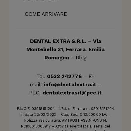
COME ARRIVARE
DENTAL EXTRA S.R.L.
–
Via
Montebello 31
,
Ferrara
.
Emilia
Romagna
–
Blog
Tel.
0532 242776
– E-
mail:
info@dentalextra.it
–
PEC:
dentalextrasrl@pec.it
P.I./C.F. 03918151204 – I.R.I. di Ferrara n. 03918151204
in data 22/02/2022 – Cap. Soc. € 10.000,00 I.V. –
Polizza assicurativa: AMTRUST ASS.NI-UND N.
RCI00010000917 – Attività esercitata ai sensi del