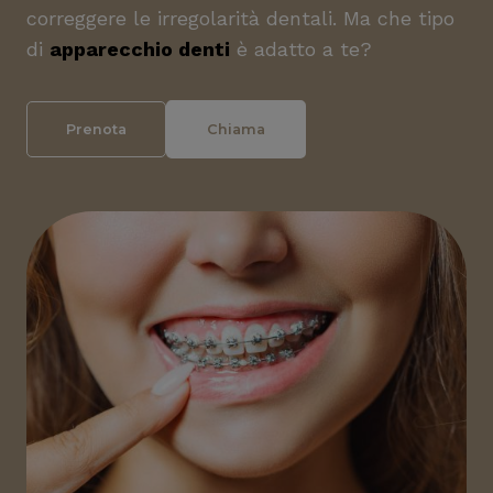
correggere le irregolarità dentali. Ma che tipo
di
apparecchio denti
è adatto a te?
Prenota
Chiama