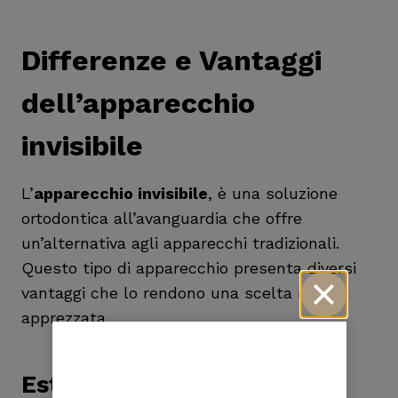
Differenze e Vantaggi
dell’apparecchio
invisibile
L’
apparecchio invisibile
, è una soluzione
ortodontica all’avanguardia che offre
un’alternativa agli apparecchi tradizionali.
Questo tipo di apparecchio presenta diversi
vantaggi che lo rendono una scelta molto
apprezzata.
Estetica