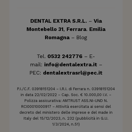
DENTAL EXTRA S.R.L.
–
Via
Montebello 31
,
Ferrara
.
Emilia
Romagna
–
Blog
Tel.
0532 242776
– E-
mail:
info@dentalextra.it
–
PEC:
dentalextrasrl@pec.it
P.I./C.F. 03918151204 – I.R.I. di Ferrara n. 03918151204
in data 22/02/2022 – Cap. Soc. € 10.000,00 I.V. –
Polizza assicurativa: AMTRUST ASS.NI-UND N.
RCI00010000917 – Attività esercitata ai sensi del
decreto del ministero delle imprese e del made in
Italy del 15/12/2023, n. 232 (pubblicità in G.U.
1/3/2024, n.51)