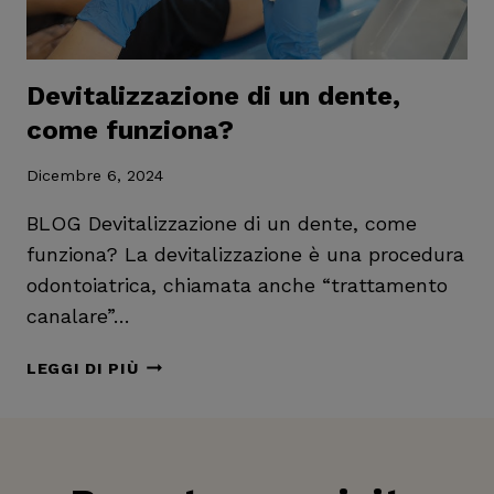
Devitalizzazione di un dente,
come funziona?
Dicembre 6, 2024
BLOG Devitalizzazione di un dente, come
funziona? La devitalizzazione è una procedura
odontoiatrica, chiamata anche “trattamento
canalare”…
DEVITALIZZAZIONE
LEGGI DI PIÙ
DI
UN
DENTE,
COME
FUNZIONA?