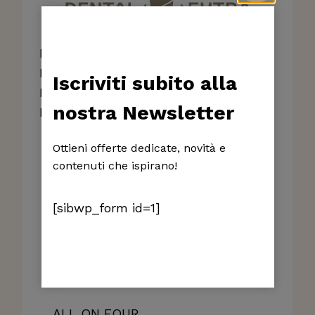
Direttore Sanitario Dott. Enrico
Romolotti – Ordine dei Medici di
Iscriviti subito alla
Milano n°47999 e degli Odontoiatri di
nostra Newsletter
Milano N°6019
Ottieni offerte dedicate, novità e
contenuti che ispirano!
[sibwp_form id=1]
Implantologia
IMPLANTOLOGIA
IMPIANTO DENTALE
ALL
ON FOUR