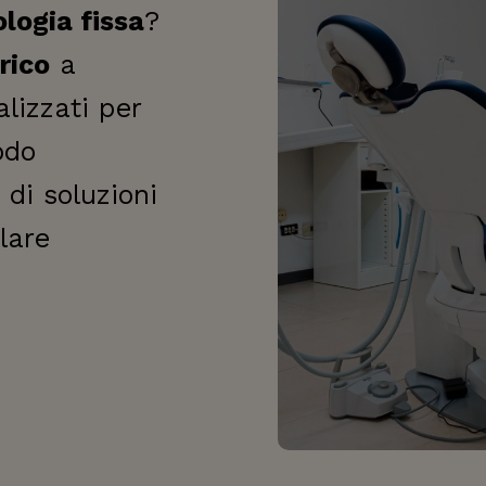
logia fissa
?
rico
a
lizzati per
odo
di soluzioni
lare