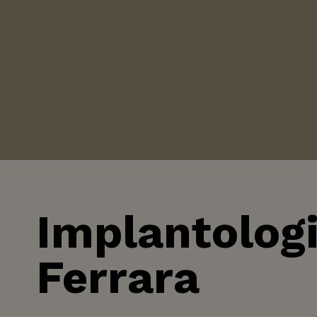
Salta
al
contenuto
Implantologi
Ferrara